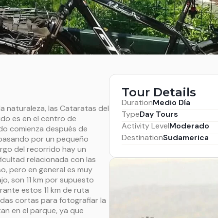
Tour Details
Duration
Medio Día
la naturaleza, las Cataratas del
Type
Day Tours
ido es en el centro de
Activity Level
Moderado
rrido comienza después de
Destination
Sudamerica
, pasando por un pequeño
argo del recorrido hay un
icultad relacionada con las
so, pero en general es muy
ajo, son 11 km por supuesto
rante estos 11 km de ruta
as cortas para fotografiar la
tan en el parque, ya que