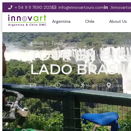
+ 54 9 11 7890 2125
info@innovartours.com
/innovarto
Argentina
Chile
About Us
Back to Tours
TOUR EN BIC
LADO BRASIL
Day Tours
Medio Día
Moderado
Sudameri