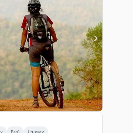
ay
Perú
Uruguay