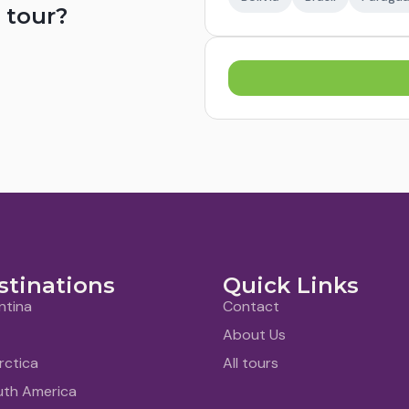
 tour?
stinations
Quick Links
ntina
Contact
About Us
rctica
All tours
uth America