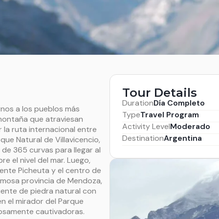
Tour Details
Duration
Día Completo
rnos a los pueblos más
Type
Travel Program
a montaña que atraviesan
Activity Level
Moderado
 la ruta internacional entre
Destination
Argentina
ue Natural de Villavicencio,
 de 365 curvas para llegar al
e el nivel del mar. Luego,
puente Picheuta y el centro de
ermosa provincia de Mendoza,
uente de piedra natural con
n el mirador del Parque
osamente cautivadoras.