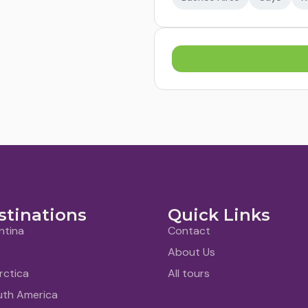
stinations
Quick Links
ntina
Contact
About Us
rctica
All tours
uth America