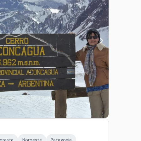
oreste
Noroeste
Patagonia