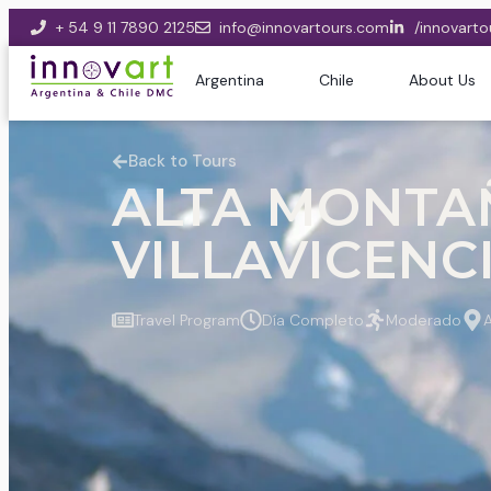
+ 54 9 11 7890 2125
info@innovartours.com
/innovarto
Argentina
Chile
About Us
Back to Tours
ALTA MONTAÑ
VILLAVICENC
Travel Program
Día Completo
Moderado