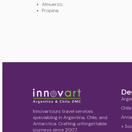
Almuerzo;
Propina.
De
Arge
Chile
Innovartours travel services
Anta
specializing in Argentina, Chile, and
Antarctica. Crafting unforgettable
+ So
journeys since 2007.