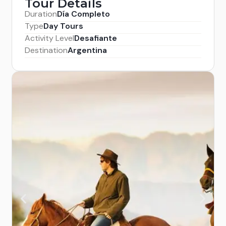
Tour Details
Duration
Día Completo
Type
Day Tours
Activity Level
Desafiante
Destination
Argentina