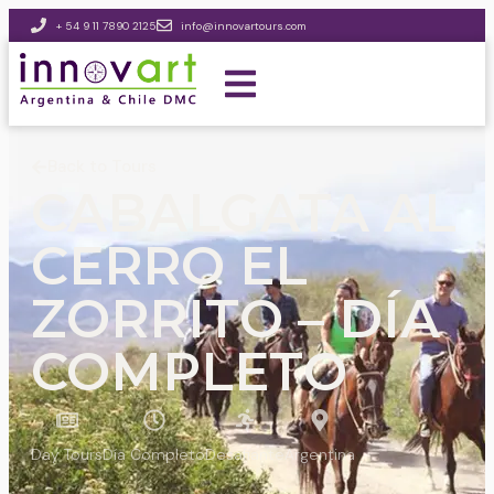
+ 54 9 11 7890 2125
info@innovartours.com
Back to Tours
CABALGATA AL
CERRO EL
ZORRITO – DÍA
COMPLETO
Day Tours
Día Completo
Desafiante
Argentina