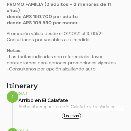
PROMO FAMILIA (2 adultos + 2 menores de 11
años)
desde ARS 150.700 por adulto
desde ARS 105.590 por menor
Promoción válida desde el 01/10/21 al 15/10/21
Consultanos por variables a tu medida.
Notas
:
-Las tarifas indicadas son referenciales favor
contactarnos para conocer promociones vigentes.
-Consultanos por opción alquilando auto.
Itinerary
DÍA 1
1
Arribo en El Calafate
Arribo al aeropuerto de El Calafate y traslado en
servicio compartido al hotel. Tarde libre para
See more
disfrutar de El Calafate. Alojamiento en El Calafate:
Xelena All Suites o similar, habitación clásica con
DÍA 2