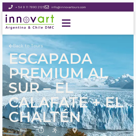
+ 54 9 11 7890 2125
info@innovartours.com
Back to Tours
ESCAPADA
PREMIUM AL
SUR – EL
CALAFATE + EL
CHALTÉN