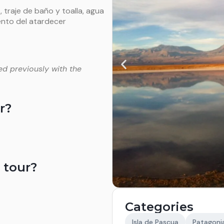
raje de baño y toalla, agua
ento del atardecer
ed previously with the
r?
 tour?
Categories
Isla de Pascua
Patagonia