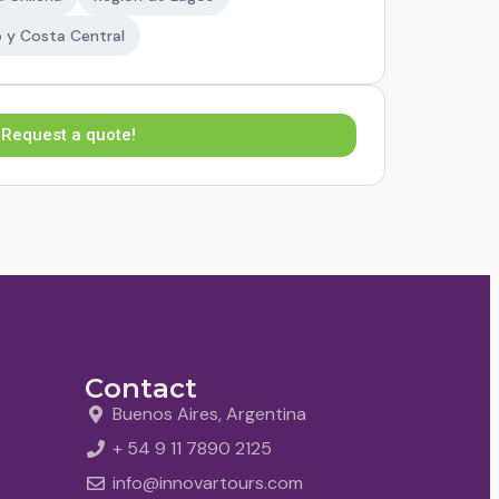
 y Costa Central
Request a quote!
Contact
Buenos Aires, Argentina
+ 54 9 11 7890 2125
info@innovartours.com