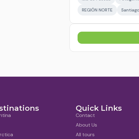
REGIÓN NORTE
Santiago
stinations
Quick Links
ntina
Contact
About Us
rctica
All tours