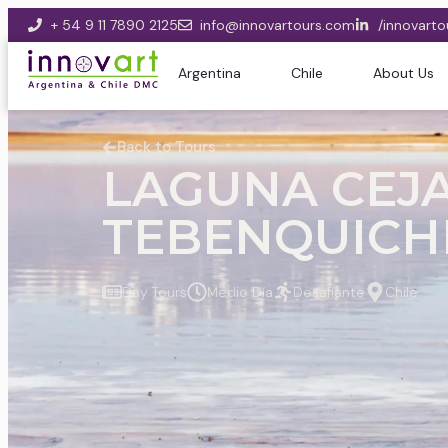
+ 54 9 11 7890 2125
info@innovartours.com
/innovarto
Argentina
Chile
About Us
Back to Tours
LAGUNA CEJA
TEBENQUICHE
Day Tours
Medio Día
Desafiante
Chile