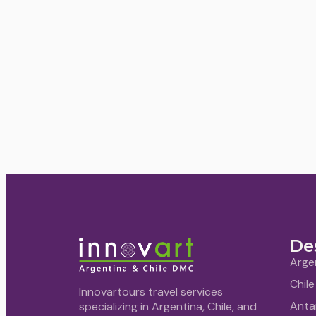
De
Arge
Chile
Innovartours travel services
Anta
specializing in Argentina, Chile, and