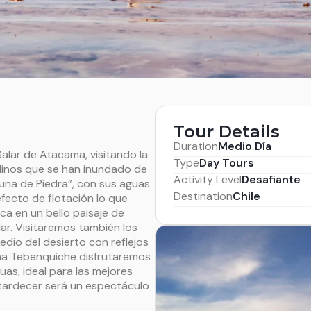
Tour Details
Duration
Medio Día
alar de Atacama, visitando la
Type
Day Tours
linos que se han inundado de
Activity Level
Desafiante
guna de Piedra”, con sus aguas
Destination
Chile
fecto de flotación lo que
ca en un bello paisaje de
ar. Visitaremos también los
edio del desierto con reflejos
una Tebenquiche disfrutaremos
as, ideal para las mejores
 atardecer será un espectáculo