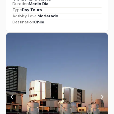
Duration
Medio Día
Type
Day Tours
Activity Level
Moderado
Destination
Chile