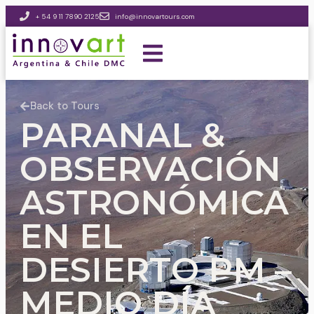
+ 54 9 11 7890 2125
info@innovartours.com
Back to Tours
PARANAL &
OBSERVACIÓN
ASTRONÓMICA
EN EL
DESIERTO PM –
MEDIO DÍA