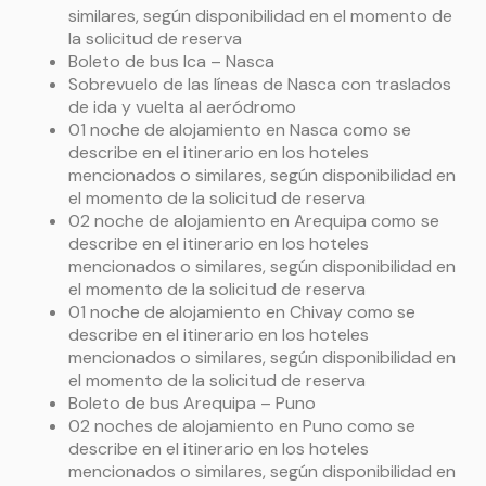
ciudad. Noche en
Puerto Maldonado
, habitación
similares, según disponibilidad en el momento de
milenarias, serpientes, etc. Por la noche, tomaremos
estándar. (D, A, C)
la solicitud de reserva
una noche paseo en bote en busca de caimanes.
Boleto de bus Ica – Nasca
Cena. Noche en
Puerto Maldonado
, habitación
Sobrevuelo de las líneas de Nasca con traslados
estándar. (D, A, C)
de ida y vuelta al aeródromo
01 noche de alojamiento en Nasca como se
describe en el itinerario en los hoteles
mencionados o similares, según disponibilidad en
el momento de la solicitud de reserva
02 noche de alojamiento en Arequipa como se
describe en el itinerario en los hoteles
mencionados o similares, según disponibilidad en
el momento de la solicitud de reserva
01 noche de alojamiento en Chivay como se
describe en el itinerario en los hoteles
mencionados o similares, según disponibilidad en
el momento de la solicitud de reserva
Boleto de bus Arequipa – Puno
02 noches de alojamiento en Puno como se
describe en el itinerario en los hoteles
mencionados o similares, según disponibilidad en