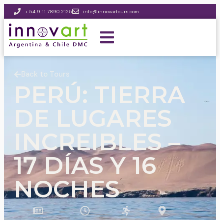
+ 54 9 11 7890 2125
info@innovartours.com
Back to Tours
PERÚ: TIERRA
DE LUGARES
INCREIBLES –
17 DÍAS Y 16
NOCHES