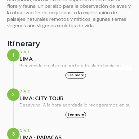
flora y fauna; un paraíso para la observación de aves y
la observación de orquídeas, o la exploración de
paisajes naturales remotos y míticos, algunas tierras
vírgenes aún vírgenes repletas de vida.
Itinerary
DÍA 1
1
LIMA
Bienvenida en el aeropuerto y traslado hacia su
hotel. Noche en
Lima
, habitación estándar.
See more
DÍA 2
2
LIMA: CITY TOUR
Desayuno. A la hora acordada lo recogeremos en su
hotel para comenzar su visita a la ciudad de Lima,
See more
capital de Perú, cuya fundación española se
remonta a 1535. En el Centro Histórico,
DÍA 3
3
apreciaremos el Palacio de Gobierno, la Catedral, el
LIMA - PARACAS