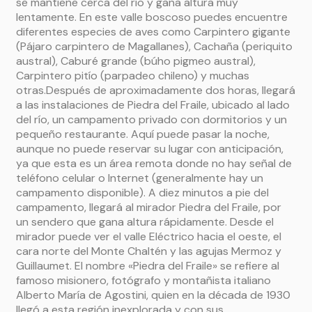
se mantiene cerca del río y gana altura muy
lentamente. En este valle boscoso puedes encuentre
diferentes especies de aves como Carpintero gigante
(Pájaro carpintero de Magallanes), Cachaña (periquito
austral), Caburé grande (búho pigmeo austral),
Carpintero pitío (parpadeo chileno) y muchas
otras.Después de aproximadamente dos horas, llegará
a las instalaciones de Piedra del Fraile, ubicado al lado
del río, un campamento privado con dormitorios y un
pequeño restaurante. Aquí puede pasar la noche,
aunque no puede reservar su lugar con anticipación,
ya que esta es un área remota donde no hay señal de
teléfono celular o Internet (generalmente hay un
campamento disponible). A diez minutos a pie del
campamento, llegará al mirador Piedra del Fraile, por
un sendero que gana altura rápidamente. Desde el
mirador puede ver el valle Eléctrico hacia el oeste, el
cara norte del Monte Chaltén y las agujas Mermoz y
Guillaumet. El nombre «Piedra del Fraile» se refiere al
famoso misionero, fotógrafo y montañista italiano
Alberto María de Agostini, quien en la década de 1930
llegó a esta región inexplorada y con sus