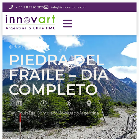
+ 54 9 11 7890 2125
info@innovartours.com
Back to Tours
PIEDRA DEL
FRAILE – DÍA
COMPLETO
Day Tours
Día Completo
Moderado
Argentina