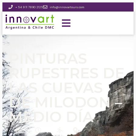
+ 54 9 11 7890 2125
info@innovartours.com
Back to Tours
PINTURAS
RUPESTRES DE
LAS CUEVAS
DE MILODON –
MEDIO DÍA