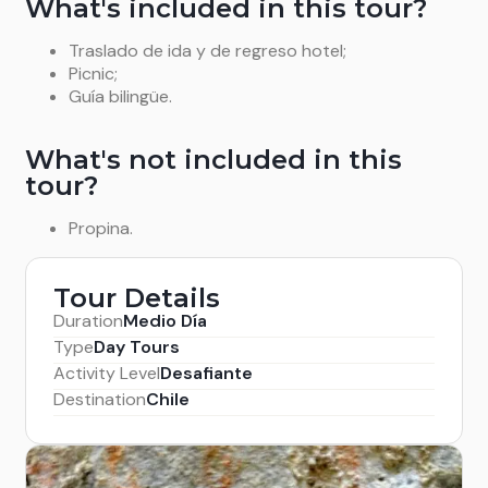
What's included in this tour?
Traslado de ida y de regreso hotel;
Picnic;
Guía bilingüe.
What's not included in this
tour?
Propina.
Tour Details
Duration
Medio Día
Type
Day Tours
Activity Level
Desafiante
Destination
Chile