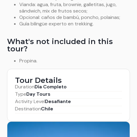
Vianda: agua, fruta, brownie, galletitas, jugo,
sándwich, mix de frutos secos;
Opcional: caños de bambú, poncho, polainas;
Guía bilingüe experto en trekking.
What's not included in this
tour?
Propina.
Tour Details
Duration
Día Completo
Type
Day Tours
Activity Level
Desafiante
Destination
Chile