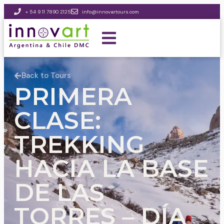
+ 54 9 11 7890 2125
info@innovartours.com
Back to Tours
PRIMERA
CLASE:
TREKKING
HACIA LA BASE
DE LAS
TORRES – DÍA