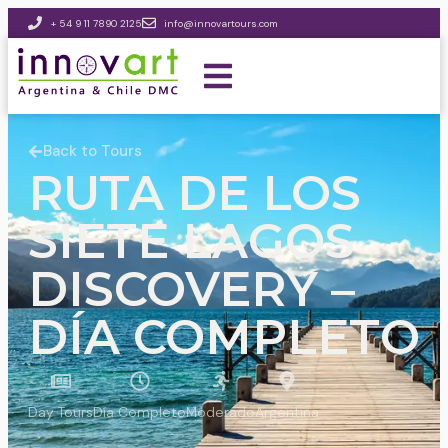
+ 54 9 11 7890 2125
info@innovartours.com
Back to Tours
RUTA DE LOS
SIETE LAGOS
DISCOVERY –
DÍA COMPLETO
Day Tours
Día Completo
Moderado
Argentina