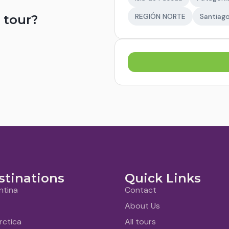
REGIÓN NORTE
Santiago
 tour?
stinations
Quick Links
ntina
Contact
About Us
rctica
All tours