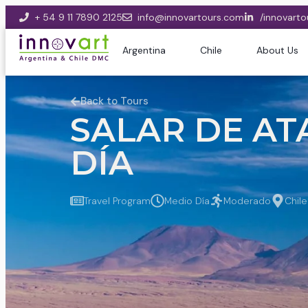
+ 54 9 11 7890 2125
info@innovartours.com
/innovarto
Argentina
Chile
About Us
Back to Tours
SALAR DE AT
DÍA
Travel Program
Medio Día
Moderado
Chile