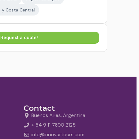
 y Costa Central
Request a quote!
Contact
Buenos Aires, Argentina
+ 54 9 11 7890 2125
info@innovartours.com