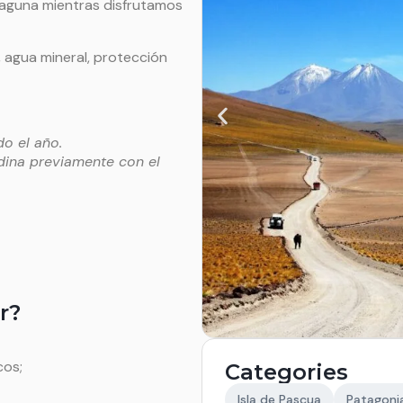
laguna mientras disfrutamos
agua mineral, protección
do el año.
rdina previamente con el
r?
cos;
Categories
Isla de Pascua
Patagonia