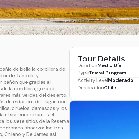
Tour Details
Duration
Medio Día
ñía de bella la cordillera de
Type
Travel Program
tor de Tambillo y
Activity Level
Moderado
 cañón que gracias al
Destination
Chile
de la cordillera, goza de
ugares más verdes del desierto.
ón de estar en otro lugar, con
llos, ciruelos, damascos y los
ia el sur encontramos el
 los siete sitios de la Reserva
 podremos observar los tres
o, Chileno y De James así