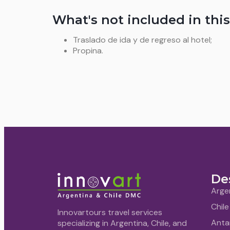
What's not included in this
Traslado de ida y de regreso al hotel;
Propina.
De
Arge
Chile
Innovartours travel services
Anta
specializing in Argentina, Chile, and