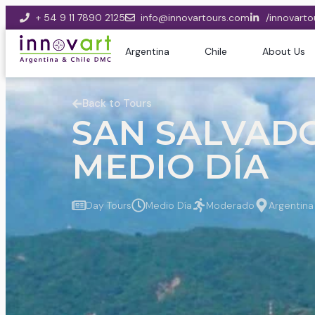
+ 54 9 11 7890 2125
info@innovartours.com
/innovarto
Argentina
Chile
About Us
Back to Tours
SAN SALVADO
MEDIO DÍA
Day Tours
Medio Día
Moderado
Argentina