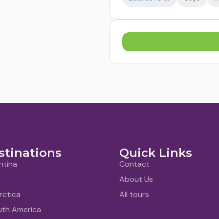
stinations
Quick Links
ntina
Contact
About Us
rctica
All tours
uth America