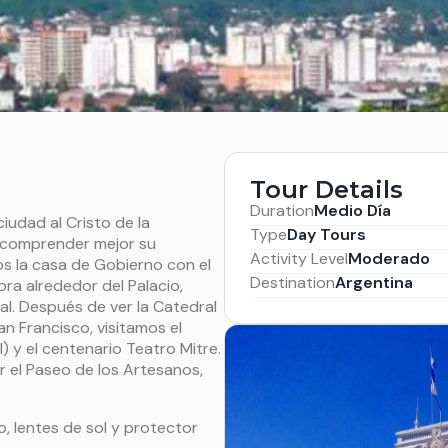
Tour Details
Duration
Medio Día
udad al Cristo de la
Type
Day Tours
 comprender mejor su
Activity Level
Moderado
s la casa de Gobierno con el
Destination
Argentina
ra alrededor del Palacio,
ial. Después de ver la Catedral
an Francisco, visitamos el
) y el centenario Teatro Mitre.
r el Paseo de los Artesanos,
 lentes de sol y protector