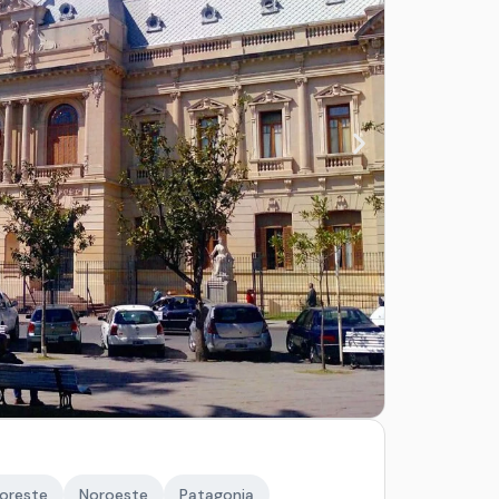
oreste
Noroeste
Patagonia