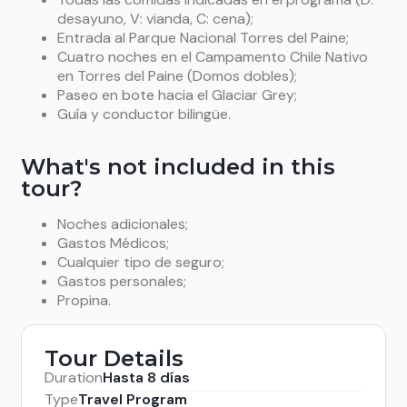
ganadero que se remonta al siglo pasado, para
Noche
en los Domos Chile Nativo (D-V-C).
desayuno, V: vianda, C: cena);
una vez más.
capturar gauchos locales. Después del almuerzo,
Entrada al Parque Nacional Torres del Paine;
buscaremos avistamientos de aves nativas en los
Noche
en los Domos Chile Nativo (D-V-C).
Cuatro noches en el Campamento Chile Nativo
bosques cercanos al rancho, incluidos Upland
en Torres del Paine (Domos dobles);
Goose, Pygmy Owl, Southern Lapwing y Magellanic
Paseo en bote hacia el Glaciar Grey;
Oystercatcher. Por la tarde regresamos a Puerto
Guía y conductor bilingüe.
Natales.
(D-V).
What's not included in this
tour?
Noches adicionales;
Gastos Médicos;
Cualquier tipo de seguro;
Gastos personales;
Propina.
Tour Details
Duration
Hasta 8 días
Type
Travel Program