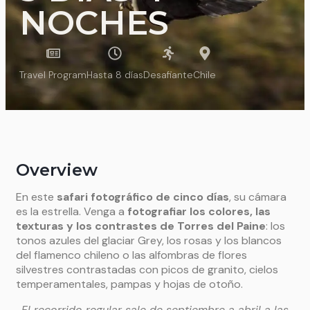
NOCHES
Travel Program
Hasta 8 días
Desafiante
Chile
Overview
En este
safari fotográfico de cinco días
, su cámara
es la estrella. Venga a
fotografiar los colores, las
texturas y los contrastes de Torres del Paine
: los
tonos azules del glaciar Grey, los rosas y los blancos
del flamenco chileno o las alfombras de flores
silvestres contrastadas con picos de granito, cielos
temperamentales, pampas y hojas de otoño.
-El recorrido regular sale de septiembre a abril a las