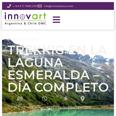
+ 54 9 11 7890 2125
info@innovartours.com
Back to Tours
TREKKIG EN LA
LAGUNA
ESMERALDA –
DÍA COMPLETO
Travel Program
Día Completo
Moderado
Argentina