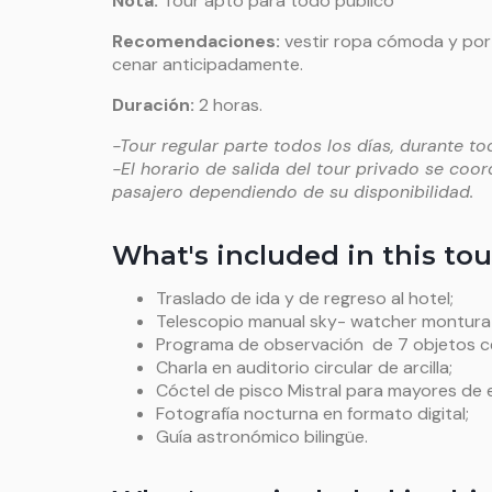
Nota:
Tour apto para todo público
Recomendaciones
:
vestir ropa cómoda y por
cenar anticipadamente.
Duración
:
2 horas.
-Tour regular parte todos los días, durante to
-El horario de salida del tour privado se coo
pasajero dependiendo de su disponibilidad.
What's included in this tou
Traslado de ida y de regreso al hotel;
Telescopio manual sky- watcher montura
Programa de observación de 7 objetos ce
Charla en auditorio circular de arcilla;
Cóctel de pisco Mistral para mayores de e
Fotografía nocturna en formato digital;
Guía astronómico bilingüe.