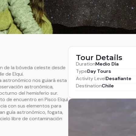
Tour Details
Duration
Medio Día
ón de la bóveda celeste desde
Type
Day Tours
e de Elqui.
Activity Level
Desafiante
a astronómico nos guiará esta
Destination
Chile
bservación astronómica,
cturno del hemisferio sur.
to de encuentro en Pisco Elqui
ncia con sus elementos para
an guía astronómico, fogata,
l cielo libre de contaminación