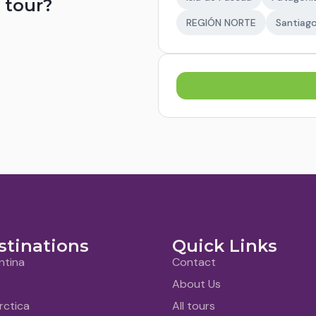
 tour?
REGIÓN NORTE
Santiago
stinations
Quick Links
ntina
Contact
About Us
rctica
All tours