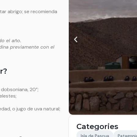
tar abrigo; se recomienda
do el año.
rdina previamente con el
r?
 dobsoniana, 20”;
lestes;
dad, o jugo de uva natural;
Categories
Isla de Pascua
Patagonia