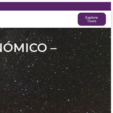
Explore
Tours
NÓMICO –