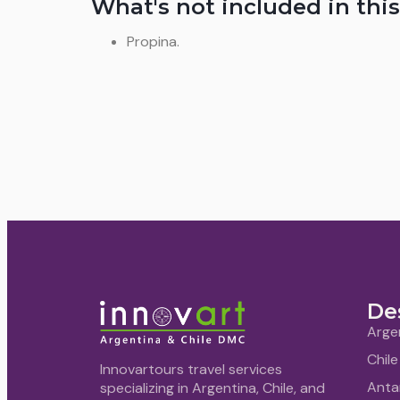
What's not included in this
Propina.
De
Arge
Chile
Innovartours travel services
Anta
specializing in Argentina, Chile, and