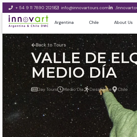
+ 54 9 11 7890 2125
info@innovartours.com
/innovarto
Argentina
Chile
About Us
Back to Tours
VALLE DE EL
MEDIO DÍA
Day Tours
Medio Día
Desafiante
Chile