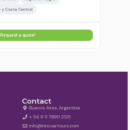
 y Costa Central
Request a quote!
Contact
Buenos Aires, Argentina
+ 54 9 11 7890 2125
info@innovartours.com