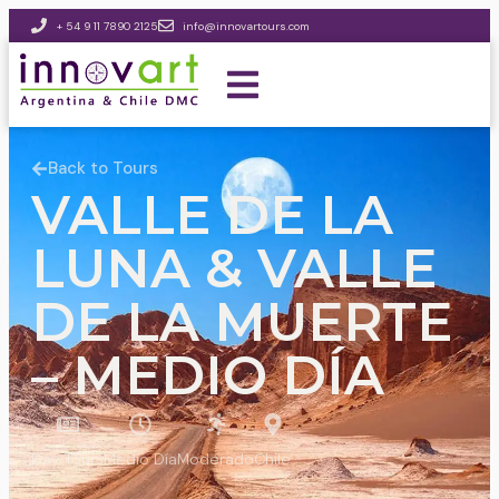
+ 54 9 11 7890 2125
info@innovartours.com
Back to Tours
VALLE DE LA
LUNA & VALLE
DE LA MUERTE
– MEDIO DÍA
Day Tours
Medio Día
Moderado
Chile