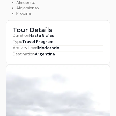
Almuerzo;
Alojamiento;
Propina.
Tour Details
Duration
Hasta 8 días
Type
Travel Program
Activity Level
Moderado
Destination
Argentina