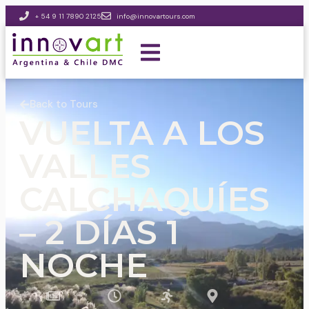
+ 54 9 11 7890 2125
info@innovartours.com
Back to Tours
VUELTA A LOS
VALLES
CALCHAQUÍES
– 2 DÍAS 1
NOCHE