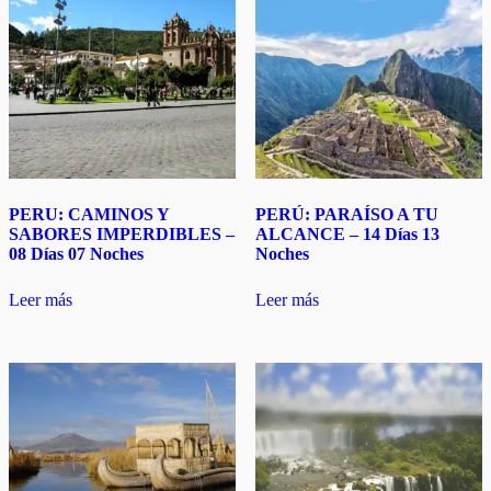
PERU: CAMINOS Y
PERÚ: PARAÍSO A TU
SABORES IMPERDIBLES –
ALCANCE – 14 Días 13
08 Días 07 Noches
Noches
Leer más
Leer más