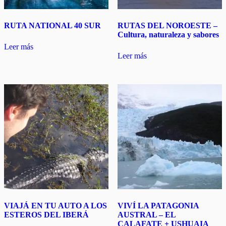
RUTA NATIONAL 40 SUR
RUTAS DEL NOROESTE –
Cultura, naturaleza y sabores
Leer más
Leer más
VIAJÁ EN TU AUTO A LOS
VIVÍ LA PATAGONIA
ESTEROS DEL IBERÁ
AUSTRAL – EL
CALAFATE + USHUAIA