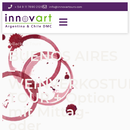
+ 54 9 11 7890 2125
info@innovartours.com
Back to Tours
BUENOS AIRES
–
WEINVERKOSTU
TOUR + Option
mit Mittag-
oder