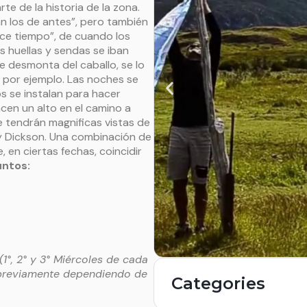
e de la historia de la zona.
n los de antes”, pero también
hace tiempo”, de cuando los
 huellas y sendas se iban
e desmonta del caballo, se lo
, por ejemplo. Las noches se
 se instalan para hacer
cen un alto en el camino a
e tendrán magnificas vistas de
 y Dickson. Una combinación de
 en ciertas fechas, coincidir
untos:
1°, 2° y 3° Miércoles de cada
 previamente dependiendo de
Categories