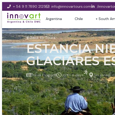
+ 54 9 11 7890 2125
info@innovartours.com
/innovarto
Argentina
Chile
+ South Am
Back to Tours
ESTANCIA NI
GLACIARES E
Travel Program
Up to 8 days
Sin categori