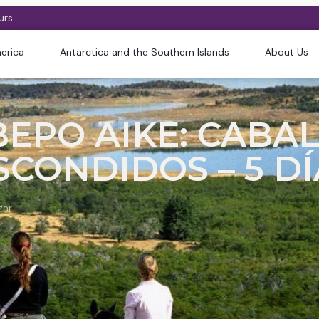
urs
erica
Antarctica and the Southern Islands
About Us
BEPO AIKE: CABA
SCONDIDOS – 5 D
zar