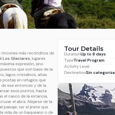
Tour Details
os rincones más recónditos de
Duration
Up to 8 days
l Los Glaciares
, lugares
Type
Travel Program
 máxima expresión, sino
Activity Level
s puestos que son base de la
Destination
Sin categoriza
, lagos cristalinos, altas
s postas en refugios que
la de ese entonces y de la
canzar esos puntos, hasta
s el casco de la estancia,
ruzar el abra. Alejarse de la
l paisaje; ser el jinete que
la vida de un baqueano o de