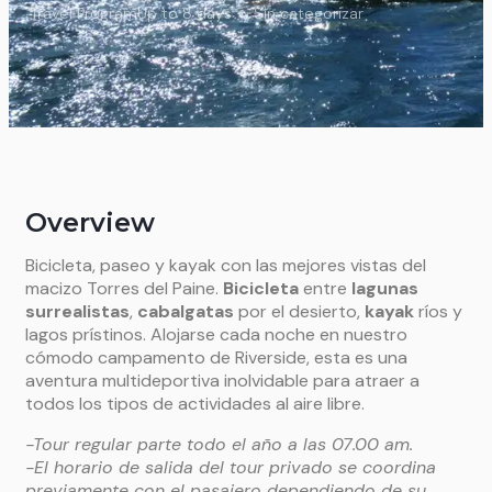
Travel Program
Up to 8 days
Sin categorizar
Overview
Bicicleta, paseo y kayak con las mejores vistas del
macizo Torres del Paine.
Bicicleta
entre
lagunas
surrealistas
,
cabalgatas
por el desierto,
kayak
ríos y
lagos prístinos. Alojarse cada noche en nuestro
cómodo campamento de Riverside, esta es una
aventura multideportiva inolvidable para atraer a
todos los tipos de actividades al aire libre.
-Tour regular parte todo el año a las 07.00 am.
-El horario de salida del tour privado se coordina
previamente con el pasajero dependiendo de su