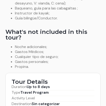
parque. Después de esta grata experiencia en
desayuno, V: vianda, C: cena);
bicicleta, tomaremos un traslado privado de
Baqueano, guía para las cabagaltas ;
regreso a Puerto Natales. (D-V).
Instructor de kayak;
Guía bilingüe/Conductor.
What's not included in this
tour?
Noche adicionales;
Gastos Médicos;
Cualquier tipo de seguro;
Gastos personales;
Propina.
Tour Details
Duration
Up to 8 days
Type
Travel Program
Activity Level
Destination
Sin categorizar