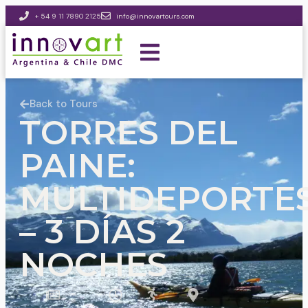
+ 54 9 11 7890 2125
info@innovartours.com
Back to Tours
TORRES DEL
PAINE:
MULTIDEPORTE
– 3 DÍAS 2
NOCHES