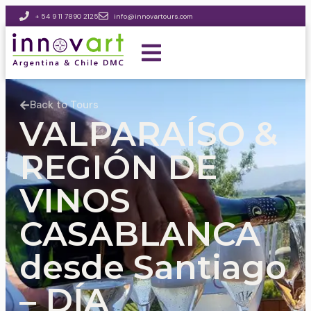
+ 54 9 11 7890 2125
info@innovartours.com
Back to Tours
VALPARAÍSO &
REGIÓN DE
VINOS
CASABLANCA
desde Santiago
– DÍA